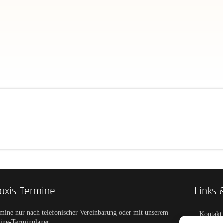
axis-Termine
Links 
mine nur nach telefonischer Vereinbarung oder mit unserem
Kontakt
ine-Terminplaner: