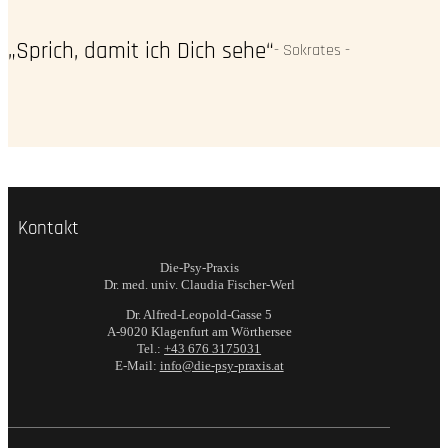
„Sprich, damit ich Dich sehe“
- Sokrates -
Kontakt
Die-Psy-Praxis
Dr. med. univ. Claudia Fischer-Werl
Dr. Alfred-Leopold-Gasse 5
A-9020 Klagenfurt am Wörthersee
Tel.:
+43 676 3175031
E-Mail:
info@die-psy-praxis.at